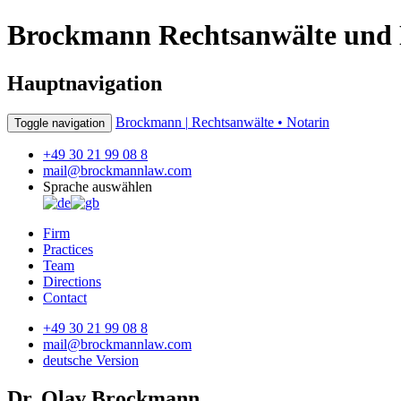
Brockmann Rechtsanwälte und 
Hauptnavigation
Brockmann |
Rechtsanwälte • Notarin
Toggle navigation
+49 30 21 99 08 8
mail@brockmannlaw.com
Sprache auswählen
Firm
Practices
Team
Directions
Contact
+49 30 21 99 08 8
mail@brockmannlaw.com
deutsche Version
Dr. Olav Brockmann